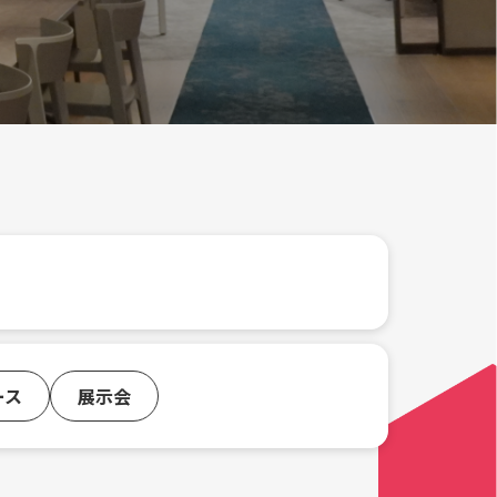
ース
展示会