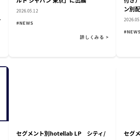
ルド ジャパン 東京」に出展
付き
ン別配
2026.05.12
2026.05
>
#NEWS
#NEW
詳しくみる >
セグメント別hotellab LP シティ/
セグメ