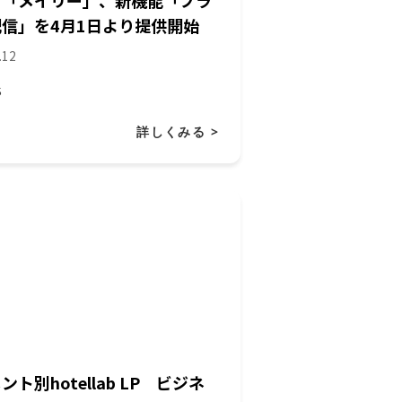
）「メイリー」、新機能「プラ
信」を4月1日より提供開始
.12
S
詳しくみる >
ント別hotellab LP ビジネ