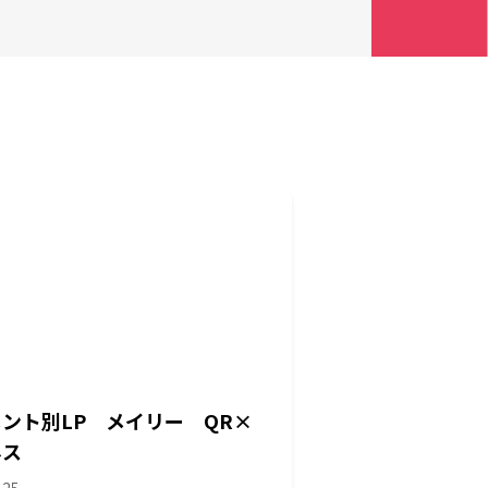
ント別LP メイリー QR×
ネス