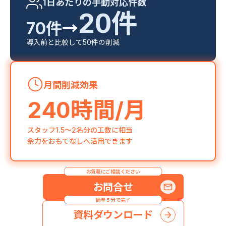
1日あたりの手動対応件数
20件
70件
→
導入前と比較して50件の削減
月間削減効果
240
時間/月
スタッフ1.5〜2名分の工数に相当
余力をおもてなしへ活用できます
お気軽にご相談ください
お問合せ
簡単５分で完了
資料ダウンロード