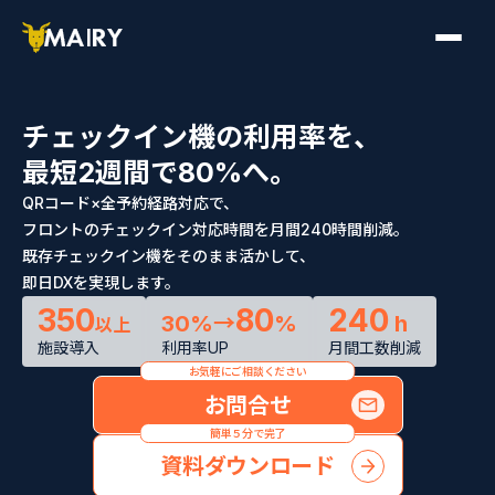
チェックイン機の利用率を、
最短2週間で80%へ。
QRコード×全予約経路対応で、
フロントのチェックイン対応時間を月間240時間削減。
既存チェックイン機をそのまま活かして、
即日DXを実現します。
350
80
240
30%→
%
h
以上
施設導入
利用率UP
月間工数削減
お気軽にご相談ください
お問合せ
簡単５分で完了
資料ダウンロード