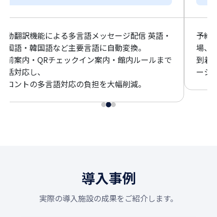
自動翻訳機能による多言語メッセージ配信 英語・
予約
中国語・韓国語など主要言語に自動変換。
場、
事前案内・QRチェックイン案内・館内ルールまで
到着
一括対応し、
ーシ
フロントの多言語対応の負担を大幅削減。
導入事例
実際の導入施設の成果をご紹介します。