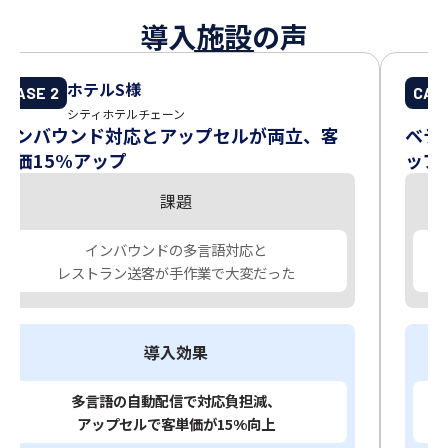
導入施設の声
ホテルS様
CASE 2
CAS
シティホテルチェーン
インバウンド対応とアップセルが両立、客
ベテ
単価15%アップ
ップ
課題
インバウンドの多言語対応と
レストラン送客が手作業で大変だった
導入効果
多言語の自動配信で対応負担減、
アップセルで客単価が15%向上