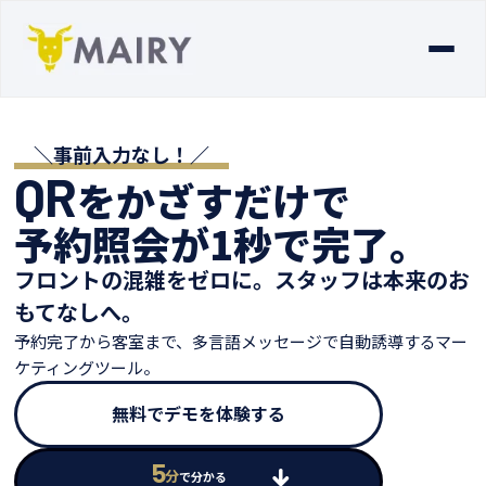
＼事前入力なし！／
QR
をかざすだけで
予約照会が1秒で完了。
フロントの混雑をゼロに。
スタッフは本来のお
もてなしへ。
予約完了から客室まで、多言語メッセージで
自動誘導するマー
ケティングツール。
無料でデモを体験する
5
分
で分かる