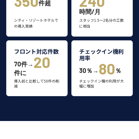
350
240
件超
時間/月
シティ・リゾートホテルで
スタッフ1.5〜2名分の工数
の導入実績
に相当
フロント対応件数
チェックイン機利
20
用率
80
70件→
30％→
％
件に
導入前と比較して50件の削
チェックイン機の利用が大
減
幅に増加