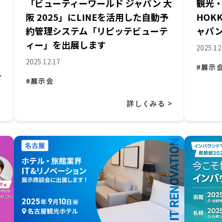
「ビューティーワールド ジャパン 大
観光・
阪 2025」にLINEを活用した自動予
HOK
約管理システム「リピッテビューテ
ャパ
ィー」を出展します
2025.12
2025.12.17
#展示
>
#展示会
詳しくみる >