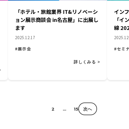
「ホテル・旅館業界 IT&リノベーシ
イン
ョン展示商談会 in名古屋」に出展し
「イ
ます
線 2
2025.12.17
2025.12
#展示会
#セミ
詳しくみる >
>
1
2
…
15
次へ