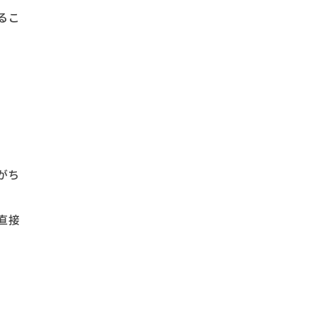
るこ
がち
直接