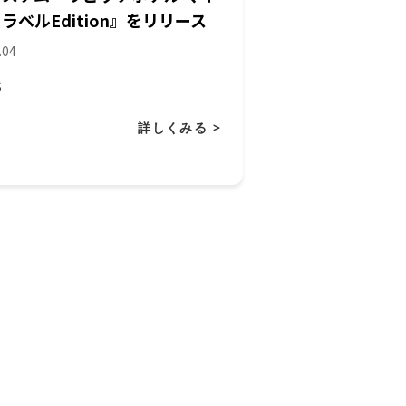
ラベルEdition』をリリース
.04
S
詳しくみる >