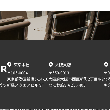
東京本社
大阪支店
〒105-0004
〒550-0013
〒0
東京都港区新橋5-14-10
大阪府大阪市西区新町2丁目4-2
北
新橋スクエアビル 9F
なにわ筋SIAビル 405
キ
パン