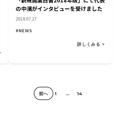
「新規開業白書2018年版」にて代表
の中濱がインタビューを受けました
2018.07.27
#NEWS
詳しくみる >
>
前へ
1
…
14
15