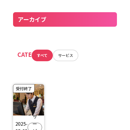
アーカイブ
CATEGORY
すべて
サービス
受付終了
サ
2025-
ー