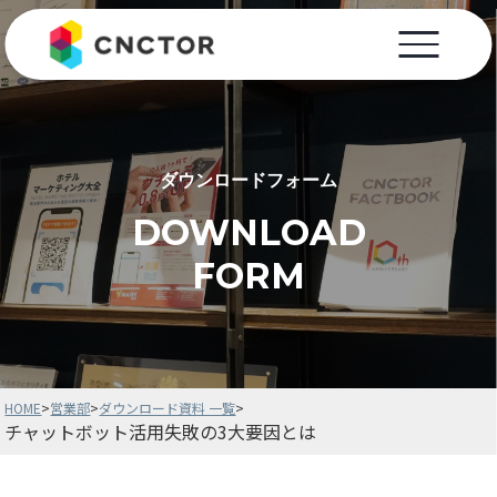
ダウンロードフォーム
DOWNLOAD
FORM
HOME
>
営業部
>
ダウンロード資料 一覧
>
チャットボット活用失敗の3大要因とは