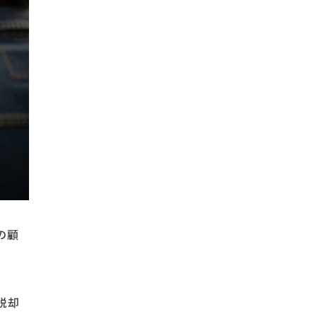
の顧
脱却