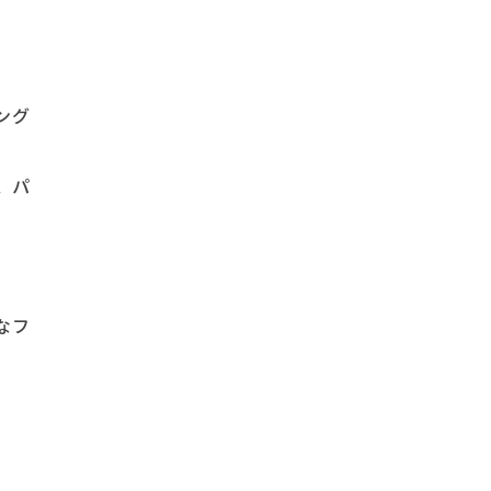
ング
、パ
なフ