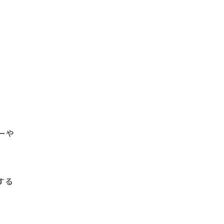
ーや
する