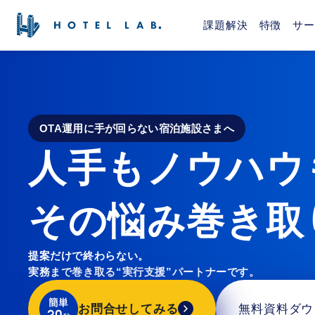
課題解決
特徴
サー
OTA運用に手が回らない宿泊施設さまへ
人手もノウハウ
その悩み巻き取
提案だけで終わらない。
実務まで巻き取る“実行支援”パートナーです。
お問合せしてみる
無料資料ダウ