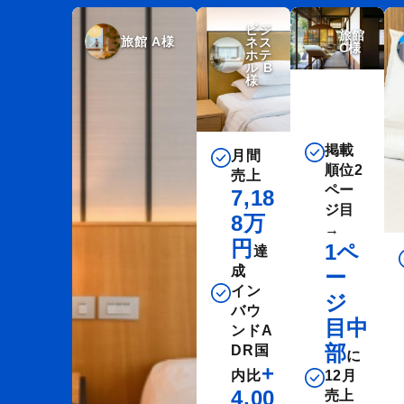
ビジ
旅館
旅館 A様
ネス
C様
ホテ
ル B
様
掲載
月間
順位2
売上
ペー
7,18
ジ目
8万
→
円
1ペ
達
成
ー
イン
ジ
バウ
目中
ンドA
部
DR国
に
+
内比
12月
4,00
売上