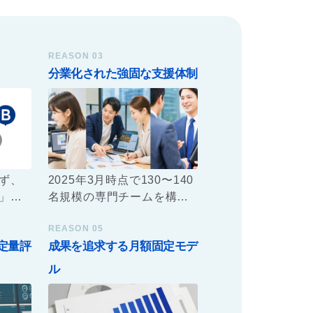
REASON 03
分業化された強固な支援体制
ず、
2025年3月時点で130〜140
」に
名規模の専門チームを構
皆様
築。マーケティング戦略を
REASON 05
べき
練るチームと、実務を遂行
定量評
成果を追求する月額固定モデ
する実行チームを分業化す
整」
ることで、提案の質と実行
ル
な実
のスピードを両立させ、停
だけ
滞のない運用を保証しま