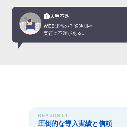
人手不足
WEB販売の作業時間や
実行に不満がある...
REASON 01
圧倒的な導入実績と信頼