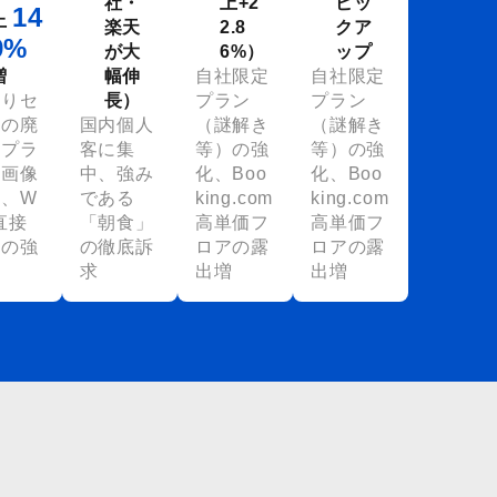
社・
上+2
ピッ
14
上
楽天
2.8
クア
9%
が大
6%）
ップ
増
幅伸
自社限定
自社限定
売りセ
長）
プラン
プラン
ルの廃
国内個人
（謎解き
（謎解き
、プラ
客に集
等）の強
等）の強
・画像
中、強み
化、Boo
化、Boo
備、W
である
king.com
king.com
直接
「朝食」
高単価フ
高単価フ
売の強
の徹底訴
ロアの露
ロアの露
求
出増
出増
？