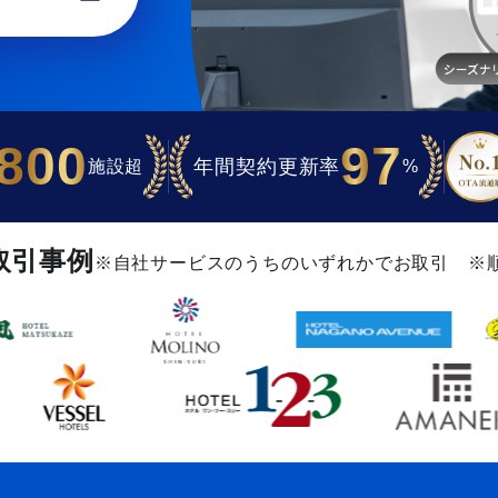
,800
97
年間契約更新率
施設超
%
取引事例
※自社サービスのうちのいずれかでお取引 ※