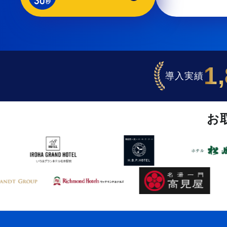
1
導入実績
お