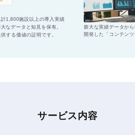
ます。
1,800施設以上の導入実績
膨大なデータと知見を保有。
膨大な実績データから
開発した「コンテンツ
提供する価値の証明です。
アシート」を活用。施
タッフが多忙な状況下
も、ページの販売力を
的に定量化し、常に高
ォーマンスを維持する
の最適解を導き出しま
サービス内容