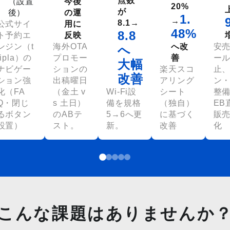
点数
（設置
今後
20%
が
後）
の運
1.
→
8.1→
公式サイ
用に
48%
8.8
ト予約エ
反映
ンジン（t
海外OTA
へ改
安
へ
ripla）の
プロモー
善
ー
大幅
ナビゲー
ションの
楽天スコ
止
改善
ション強
出稿曜日
アリング
ン
化（FA
（金土 v
Wi-Fi設
シート
整
Q・閉じ
s 土日）
備を規格
（独自）
EB
るボタン
のABテ
5→6へ更
に基づく
販
設置）
スト。
新。
改善
化
こんな課題はありませんか