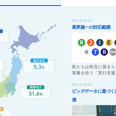
REASON 02
業界随一の対応範囲
私たちは助言に留まら
実務を担う「実行支援
こだわります。施設の
REASON 04
が最もコントロールす
ビッグデータに基づく
「OTA口コミ返信」と
「日々の在庫・料金調
価
以外の、あらゆる煩雑
務をすべてお任せいた