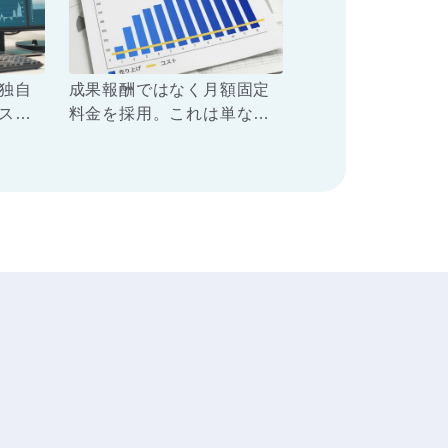
す。
独自
成果報酬ではなく月額固定
スコ
料金を採用。これは単なる
設ス
代行業者ではなく、貴館の
で
「右腕（パートナー）」と
客観
して、データに基づいた意
パフ
思決定を支援し、泥臭い実
ため
行まで伴走し続ける覚悟の
す。
表れです。