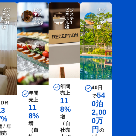
ビジ
ビジ
ビジ
リゾ
ネス
ネス
ネス
ート
ホテ
ホテ
ホテ
ホテ
ルH
ルI様
ルJ
ルK
様
様
様
年間
40日
年間
売上
54
で
11
売上
0泊
ADR
11
8%
13
2,00
8%
増
7%
0万
増
（自
 / 年
円
（自
社売
の
間売