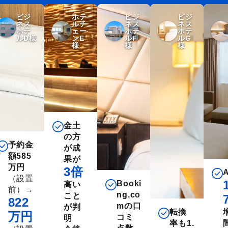
ビジ
ホテ
ビジ
ビジ
ネス
ルチ
ネス
ネス
ホテ
ェー
ホテ
ホテ
ルD様
ンE
ルF
ルG
様
様
様
金土
の方
予約金
が成
額585
果が
万円
3倍
（設置
Booki
高い
前）
→
ng.co
こと
822
mの口
が判
転換
増
万円
コミ
明
率も1.