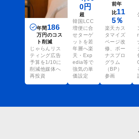
前年
0円
11
比
超
5％
韓国LCC
186
年間
増便に合
楽天カス
万円のコス
せターゲ
タマイズ
ト削減
ットを若
ページ改
じゃらんリス
年層へ楽
修、ボー
ティング広告
天・Exp
ナスプロ
予算を1/10に
edia等で
グラム
削減他媒体へ
強気の単
（BP）
再投資
価設定
参画