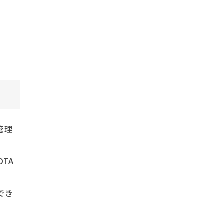
管理
TA
でき