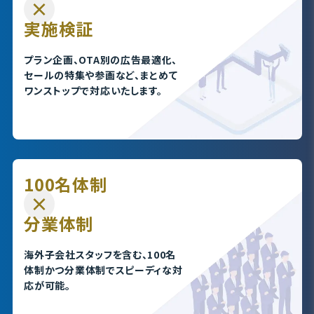
実施検証
プラン企画、OTA別の広告最適化、
セールの特
集や参画など、まとめて
ワンストップで対応い
たします。
100名体制
分業体制
海外子会社スタッフを含む、100名
体制かつ分業
体制でスピーディな対
応が可能。