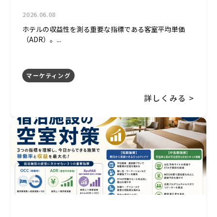
2026.06.08
ホテルの収益性を測る重要な指標である客室平均単価
（ADR）。...
マーケティング
詳しくみる >