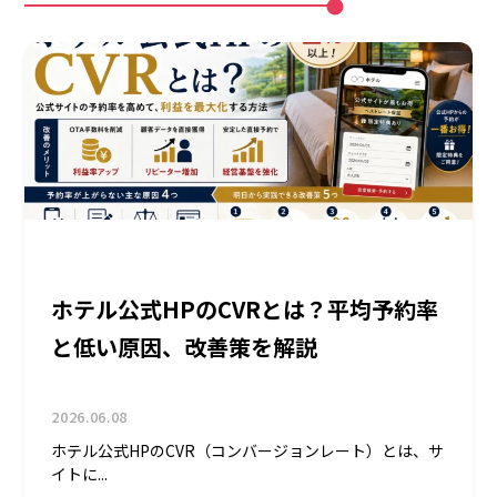
ホテル公式HPのCVRとは？平均予約率
と低い原因、改善策を解説
2026.06.08
ホテル公式HPのCVR（コンバージョンレート）とは、サ
イトに...