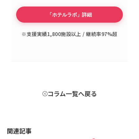
「ホテルラボ」詳細
※支援実績1,800施設以上 / 継続率97%超
コラム一覧へ戻る
関連記事