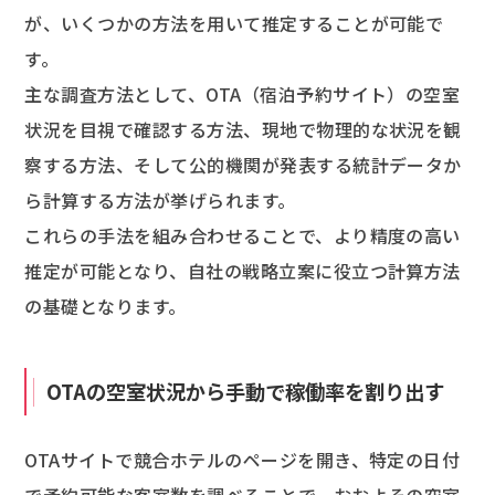
が、いくつかの方法を用いて推定することが可能で
す。
主な調査方法として、OTA（宿泊予約サイト）の空室
状況を目視で確認する方法、現地で物理的な状況を観
察する方法、そして公的機関が発表する統計データか
ら計算する方法が挙げられます。
これらの手法を組み合わせることで、より精度の高い
推定が可能となり、自社の戦略立案に役立つ計算方法
の基礎となります。
OTAの空室状況から手動で稼働率を割り出す
OTAサイトで競合ホテルのページを開き、特定の日付