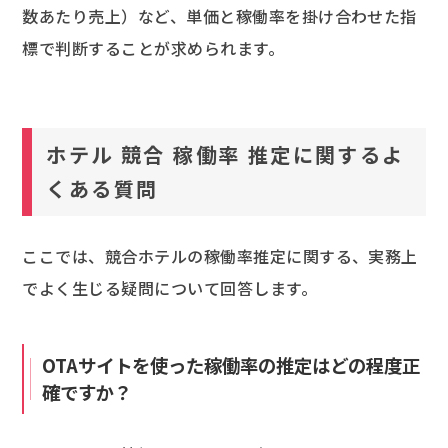
数あたり売上）など、単価と稼働率を掛け合わせた指
標で判断することが求められます。
ホテル 競合 稼働率 推定に関するよ
くある質問
ここでは、競合ホテルの稼働率推定に関する、実務上
でよく生じる疑問について回答します。
OTAサイトを使った稼働率の推定はどの程度正
確ですか？