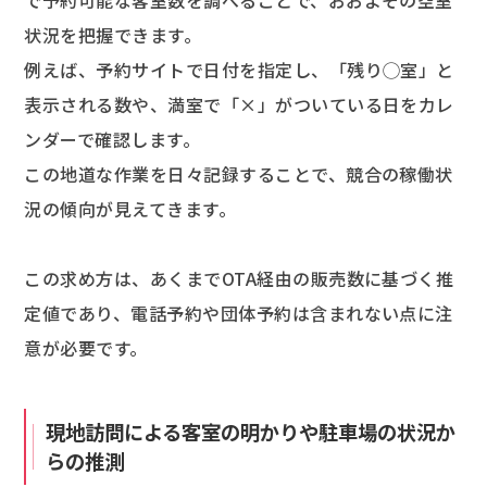
で予約可能な客室数を調べることで、おおよその空室
状況を把握できます。
例えば、予約サイトで日付を指定し、「残り◯室」と
表示される数や、満室で「×」がついている日をカレ
ンダーで確認します。
この地道な作業を日々記録することで、競合の稼働状
況の傾向が見えてきます。
この求め方は、あくまでOTA経由の販売数に基づく推
定値であり、電話予約や団体予約は含まれない点に注
意が必要です。
現地訪問による客室の明かりや駐車場の状況か
らの推測