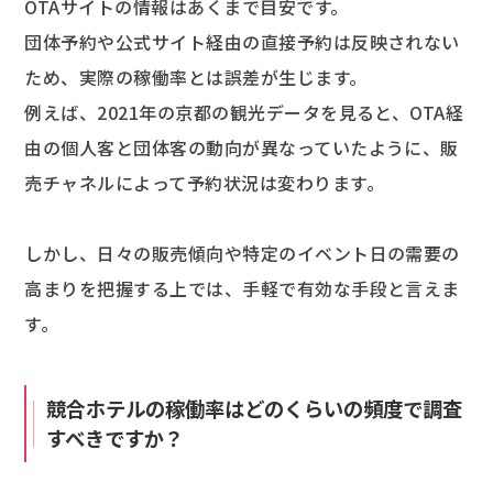
OTAサイトの情報はあくまで目安です。
団体予約や公式サイト経由の直接予約は反映されない
ため、実際の稼働率とは誤差が生じます。
例えば、2021年の京都の観光データを見ると、OTA経
由の個人客と団体客の動向が異なっていたように、販
売チャネルによって予約状況は変わります。
しかし、日々の販売傾向や特定のイベント日の需要の
高まりを把握する上では、手軽で有効な手段と言えま
す。
競合ホテルの稼働率はどのくらいの頻度で調査
すべきですか？