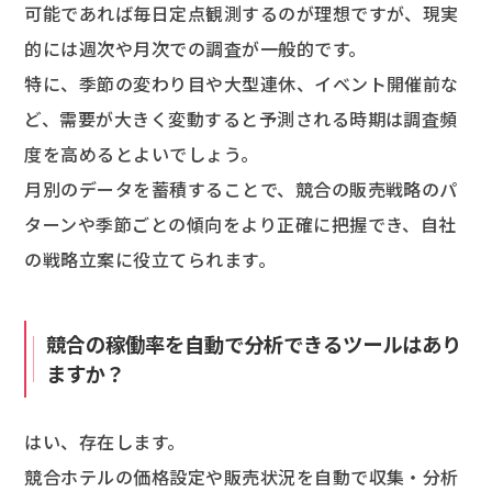
可能であれば毎日定点観測するのが理想ですが、現実
的には週次や月次での調査が一般的です。
特に、季節の変わり目や大型連休、イベント開催前な
ど、需要が大きく変動すると予測される時期は調査頻
度を高めるとよいでしょう。
月別のデータを蓄積することで、競合の販売戦略のパ
ターンや季節ごとの傾向をより正確に把握でき、自社
の戦略立案に役立てられます。
競合の稼働率を自動で分析できるツールはあり
ますか？
はい、存在します。
競合ホテルの価格設定や販売状況を自動で収集・分析