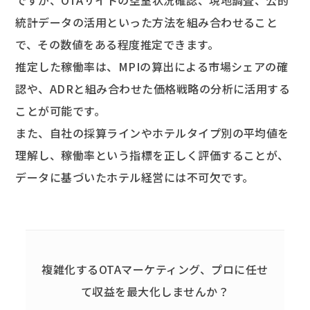
ですが、OTAサイトの空室状況確認、現地調査、公的
統計データの活用といった方法を組み合わせること
で、その数値をある程度推定できます。
推定した稼働率は、MPIの算出による市場シェアの確
認や、ADRと組み合わせた価格戦略の分析に活用する
ことが可能です。
また、自社の採算ラインやホテルタイプ別の平均値を
理解し、稼働率という指標を正しく評価することが、
データに基づいたホテル経営には不可欠です。
複雑化するOTAマーケティング、
プロに任せ
て収益を最大化しませんか？