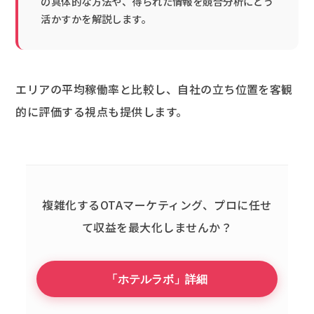
の具体的な方法や、得られた情報を競合分析にどう
活かすかを解説します。
エリアの平均稼働率と比較し、自社の立ち位置を客観
的に評価する視点も提供します。
複雑化するOTAマーケティング、
プロに任せ
て収益を最大化しませんか？
「ホテルラボ」詳細