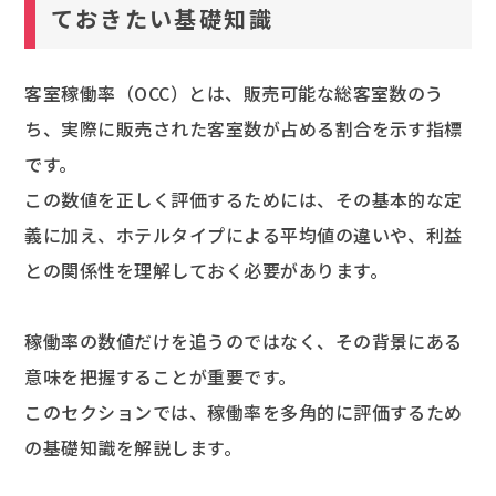
ておきたい基礎知識
客室稼働率（OCC）とは、販売可能な総客室数のう
ち、実際に販売された客室数が占める割合を示す指標
です。
この数値を正しく評価するためには、その基本的な定
義に加え、ホテルタイプによる平均値の違いや、利益
との関係性を理解しておく必要があります。
稼働率の数値だけを追うのではなく、その背景にある
意味を把握することが重要です。
このセクションでは、稼働率を多角的に評価するため
の基礎知識を解説します。