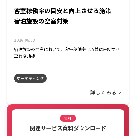
客室稼働率の目安と向上させる施策｜
宿泊施設の空室対策
2026.06.08
宿泊施設の経営において、客室稼働率は収益に直結する
重要な指標...
マーケティング
詳しくみる >
無料
関連サービス資料ダウンロード