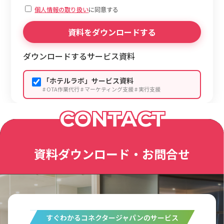
個人情報の取り扱い
に同意する
ダウンロードするサービス資料
「ホテルラボ」サービス資料
# OTA作業代行 # マーケティング支援 # 実行支援
CONTACT
資料ダウンロード・お問合せ
すぐわかるコネクタージャパンのサービス