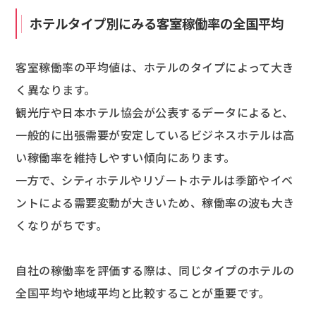
ホテルタイプ別にみる客室稼働率の全国平均
客室稼働率の平均値は、ホテルのタイプによって大き
く異なります。
観光庁や日本ホテル協会が公表するデータによると、
一般的に出張需要が安定しているビジネスホテルは高
い稼働率を維持しやすい傾向にあります。
一方で、シティホテルやリゾートホテルは季節やイベ
ントによる需要変動が大きいため、稼働率の波も大き
くなりがちです。
自社の稼働率を評価する際は、同じタイプのホテルの
全国平均や地域平均と比較することが重要です。