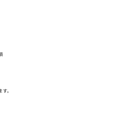
損
ます。