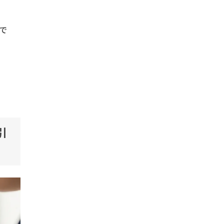
で
。
引