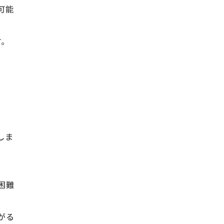
可能
す。
しま
困難
がる