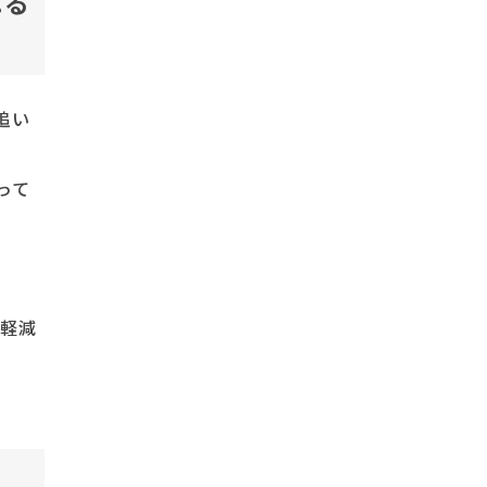
れる
追い
って
。
を軽減