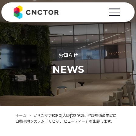
お知らせ
NEWS
ホーム
>
からだケアEXPO[大阪]’22 第2回 健康施術産業展に
自動予約システム「リピッテ ビューティー」を出展します。