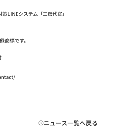
対策LINEシステム「三密代官」
登録商標です。
村
ontact/
ニュース一覧へ戻る