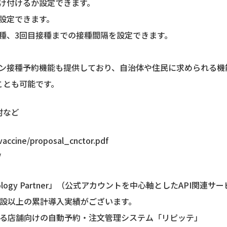
受け付けるか設定できます。
を設定できます。
目接種、3回目接種までの接種間隔を設定できます。
チン接種予約機能も提供しており、自治体や住民に求められる機
ことも可能です。
村など
/vaccine/proposal_cnctor.pdf
/
ology Partner」（公式アカウントを中心軸としたAPI関
0施設以上の累計導入実績がございます。
できる店舗向けの自動予約・注文管理システム「リピッテ」