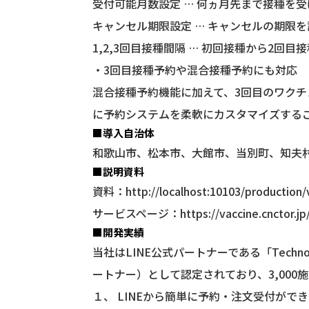
受付可能月数設定 … 何ヵ月先まで接種を
キャンセル期限設定 … キャンセルの期限
1,2,3回目接種間隔 … 初回接種から2回
・3回目接種予約や混合接種予約にも対応
混合接種予約機能に加えて、3回目のワク
に予約システムを柔軟にカスタマイズする
■導入自治体
和歌山市、松本市、大館市、当別町、知夫
■説明資料
資料：
http://localhost:10103/production
サービスページ：
https://vaccine.cnctor.jp
■開発実績
当社はLINE公式パートナーである「Techn
ートナー）として認定されており、3,00
１、 LINEから簡単に予約・注文受付が