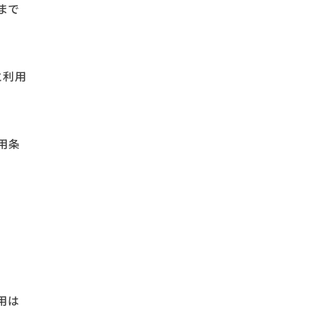
まで
と利用
用条
用は