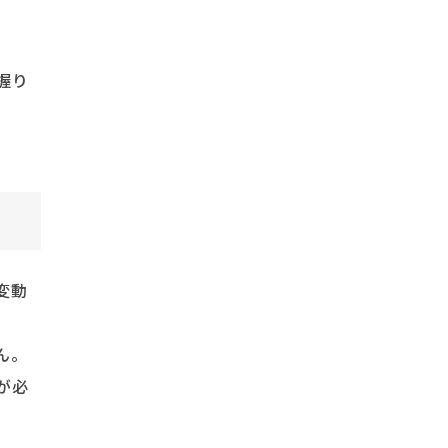
握り
変動
ん。
が必