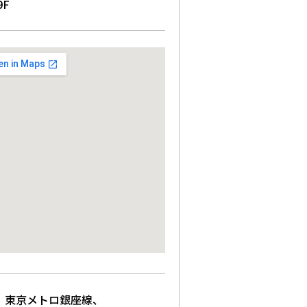
9F
、東京メトロ銀座線、