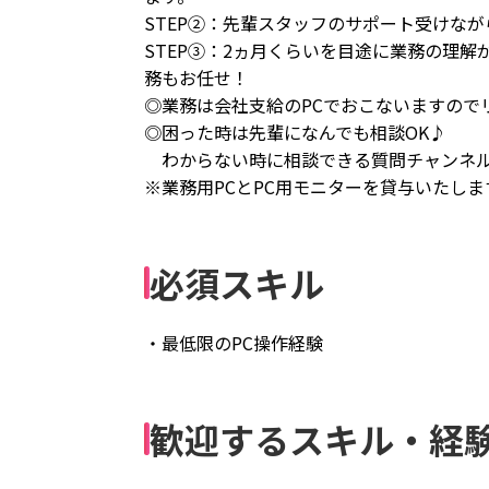
STEP②：先輩スタッフのサポート受けな
STEP③：2ヵ月くらいを目途に業務の理
務もお任せ！
◎業務は会社支給のPCでおこないますので
◎困った時は先輩になんでも相談OK♪
わからない時に相談できる質問チャンネル
※業務用PCとPC用モニターを貸与いたしま
必須スキル
・最低限のPC操作経験
歓迎するスキル・経