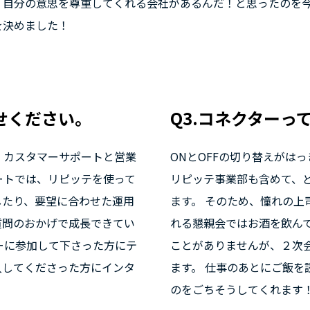
自分の意思を尊重してくれる会社があるんだ！と思ったのを今
を決めました！
せください。
Q3.コネクターっ
、カスタマーサポートと営業
ONとOFFの切り替えがは
ートでは、リピッテを使って
リピッテ事業部も含めて、
したり、要望に合わせた運用
ます。 そのため、憧れの上
質問のおかげで成長できてい
れる懇親会ではお酒を飲ん
ーに参加して下さった方にテ
ことがありませんが、２次
入してくださった方にインタ
ます。 仕事のあとにご飯を
のをごちそうしてくれます