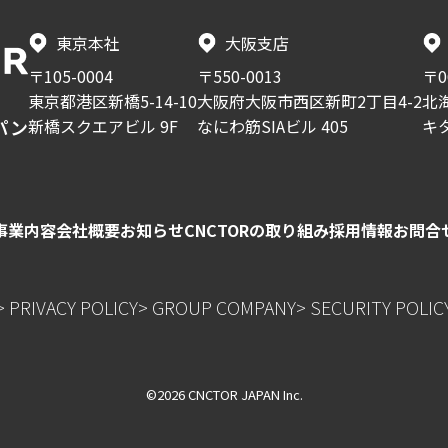
東京本社
大阪支店
〒105-0004
〒550-0013
〒0
東京都港区新橋5-14-10
大阪府大阪市西区新町2丁目4-2
北
新橋スクエアビル 9F
なにわ筋SIAビル 405
キ
パン
事業内容
会社概要
お知らせ
CNCTORの取り組み
採用情報
お問合
> PRIVACY POLICY
> GROUP COMPANY
> SECURITY POLIC
©2026 CNCTOR JAPAN Inc.