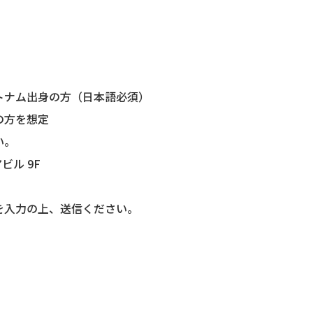
トナム出身の方（日本語必須）
種の方を想定
い。
ビル 9F
を入力の上、送信ください。
9