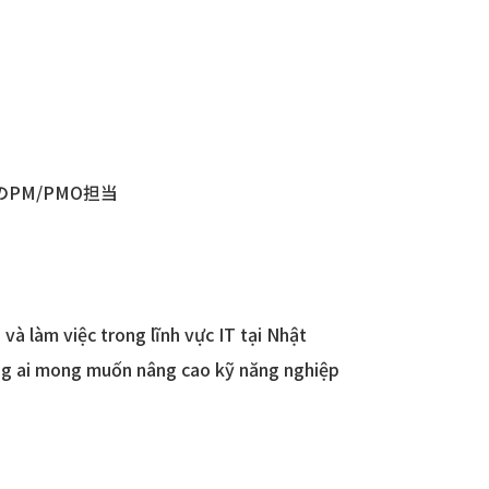
PM/PMO担当
à làm việc trong lĩnh vực IT tại Nhật
hững ai mong muốn nâng cao kỹ năng nghiệp