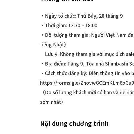
・Ngày tổ chức: Thứ Bảy, 28 tháng 9
・Thời gian: 13:30 – 18:00
・Đối tượng tham gia: Người Việt Nam đang
tiếng Nhật）
Lưu ý: Không tham gia với mục đích sal
・Địa điểm: Tầng 9, Tòa nhà Shimbashi S
・Cách thức đăng ký: Điền thông tin vào b
https://forms.gle/ZnovwGCEmKLm6oGu
（Do số lượng khách mời có hạn và để đảm
sớm nhất）
Nội dung chương trình