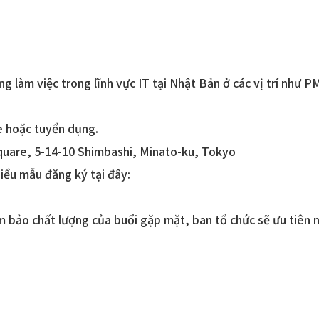
 làm việc trong lĩnh vực IT tại Nhật Bản ở các vị trí như
e hoặc tuyển dụng.
quare, 5-14-10 Shimbashi, Minato-ku, Tokyo
iểu mẫu đăng ký tại đây:
9
 bảo chất lượng của buổi gặp mặt, ban tổ chức sẽ ưu tiên