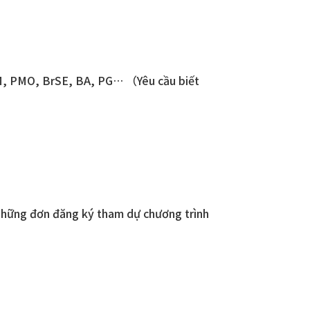
 PM, PMO, BrSE, BA, PG… （Yêu cầu biết
 những đơn đăng ký tham dự chương trình