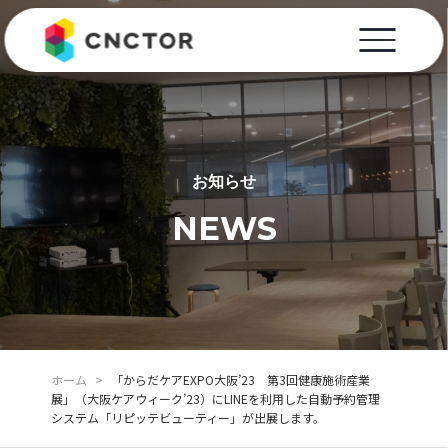
お知らせ
NEWS
ホーム
>
「からだケアEXPO大阪’23 第3回健康施術産業
展」（大阪ケアウィーク’23）にLINEを利用した自動予約管理
システム「リピッテビューティー」が出展します。